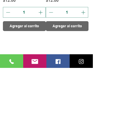
$12.00
$12.00
Agregar al carrito
Agregar al carrito
1
/
1
Productos
relacionados