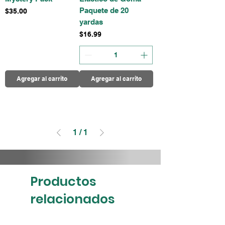
Paquete de 20
Precio
$35.00
yardas
Precio
$16.99
Agregar al carrito
Agregar al carrito
1
/
1
Productos
relacionados