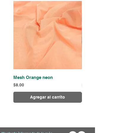
Mesh Orange neon
Mesh beige
Precio
Precio
$8.00
$8.00
Agregar al carrito