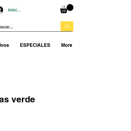
Iniciar sesión
ivos
ESPECIALES
More
las verde