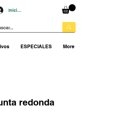
Iniciar sesión
ivos
ESPECIALES
More
unta redonda