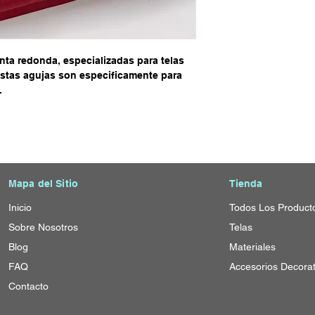
ta redonda, especializadas para telas
 Estas agujas son especificamente para
.
Mapa del Sitio
Tienda
Inicio
T
odos Los Product
Sobre Nosotros
Telas
Blog
Materiales
FAQ
Accesorios Decorat
Contacto