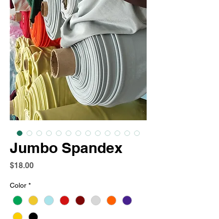
Jumbo Spandex
Precio
$18.00
Color
*