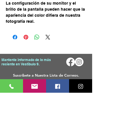
La configuración de su monitor y el
brillo de la pantalla pueden hacer que la
apariencia del color difiera de nuestra
fotografía real.
Mantente informado de lo más
reciente en Vestibulo 9.
Enviar
Mapa del Sitio
Tienda
Inicio
T
odos Los Productos
Sobre Nosotros
Telas