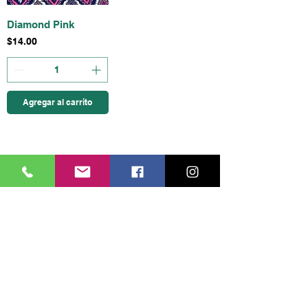
Diamond Pink
Precio
$14.00
Agregar al carrito
7
/
7
Productos
relacionados