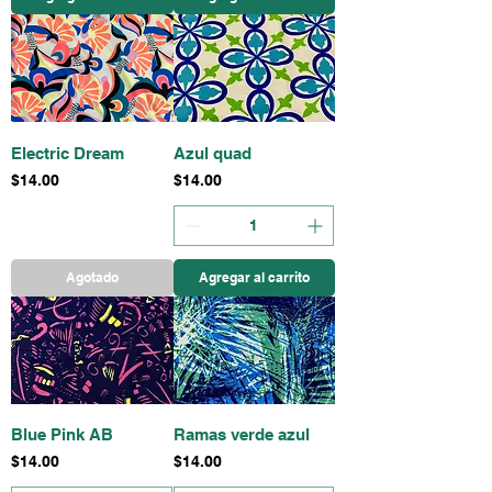
Electric Dream
Azul quad
Precio
Precio
$14.00
$14.00
Agotado
Agregar al carrito
Blue Pink AB
Ramas verde azul
Precio
Precio
$14.00
$14.00