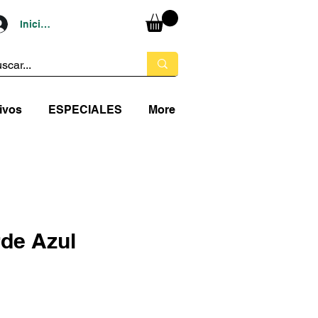
Iniciar sesión
ivos
ESPECIALES
More
rde Azul