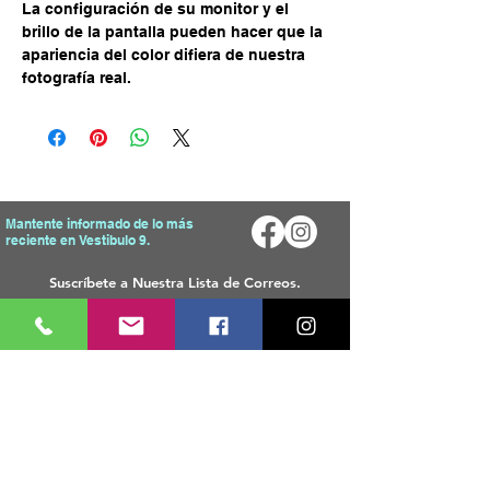
La configuración de su monitor y el
brillo de la pantalla pueden hacer que la
apariencia del color difiera de nuestra
fotografía real.
Mantente informado de lo más
reciente en Vestibulo 9.
Enviar
Mapa del Sitio
Tienda
Inicio
T
odos Los Productos
Sobre Nosotros
Telas