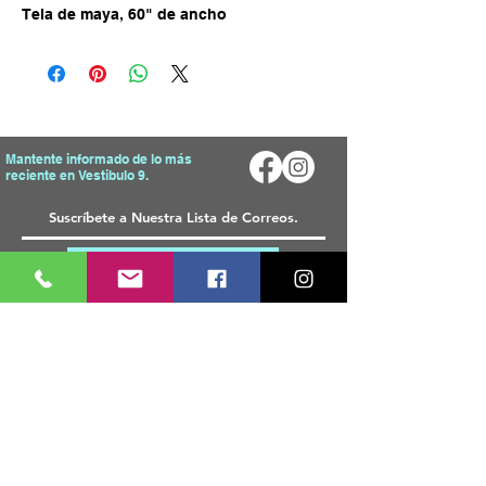
Tela de maya, 60" de ancho
Mantente informado de lo más
reciente en Vestibulo 9.
Enviar
Mapa del Sitio
Tienda
Inicio
T
odos Los Productos
Sobre Nosotros
Telas
Blog
Materiales
FAQ
Accesorios
Decorativos
Contacto