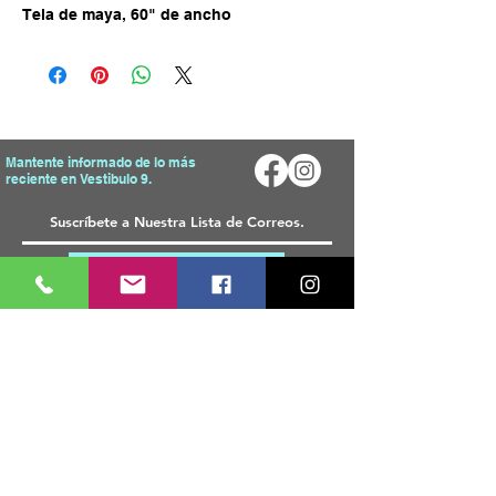
Tela de maya, 60" de ancho
Mantente informado de lo más
reciente en Vestibulo 9.
Enviar
Mapa del Sitio
Tienda
Inicio
T
odos Los Productos
Sobre Nosotros
Telas
Blog
Materiales
FAQ
Accesorios
Decorativos
Contacto