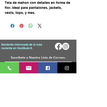
Tela de mahon con detalles en forma de
flor. Ideal para pantalones, jackets,
vests, tops, y mas.
Mantente informado de lo más
reciente en Vestibulo 9.
Enviar
Mapa del Sitio
Tienda
Inicio
T
odos Los Productos
Sobre Nosotros
Telas
Blog
Materiales