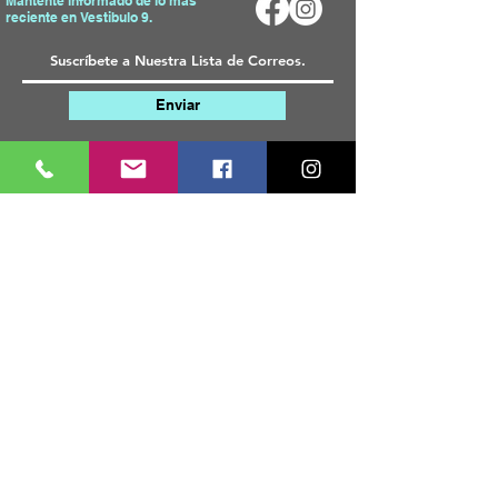
Mantente informado de lo más
reciente en Vestibulo 9.
Enviar
Mapa del Sitio
Tienda
Inicio
T
odos Los Productos
Sobre Nosotros
Telas
Blog
Materiales
FAQ
Accesorios
Decorativos
Contacto
Servicio al Cliente
Política de Envío
Política
de Devolución
Paquetes Perdidos
Métodos de Pago