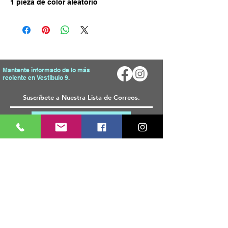
1 pieza de color aleatorio
Mantente informado de lo más
reciente en Vestibulo 9.
Enviar
Mapa del Sitio
Tienda
Inicio
T
odos Los Productos
Sobre Nosotros
Telas
Blog
Materiales
FAQ
Accesorios
Decorativos
Contacto